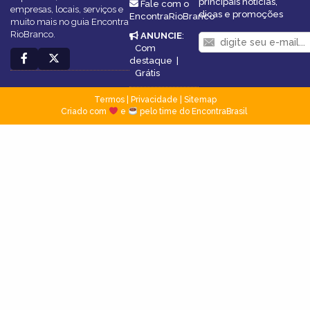
principais notícias,
Fale com o
empresas, locais, serviços e
dicas e promoções
EncontraRioBranco
muito mais no guia Encontra
RioBranco.
ANUNCIE
:
Com
destaque
|
Grátis
Termos
|
Privacidade
|
Sitemap
Criado com
e
pelo time do EncontraBrasil