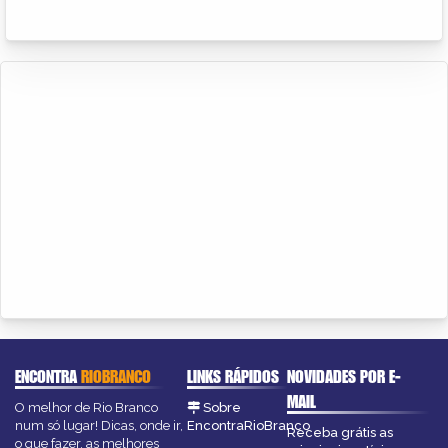
ENCONTRA
RIOBRANCO
LINKS RÁPIDOS
NOVIDADES POR E-
MAIL
O melhor de Rio Branco
Sobre
num só lugar! Dicas, onde ir,
EncontraRioBranco
Receba grátis as
o que fazer, as melhores