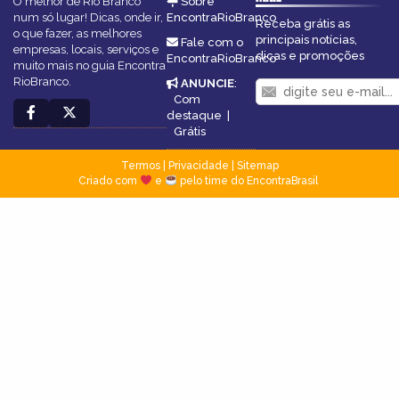
O melhor de Rio Branco
Sobre
num só lugar! Dicas, onde ir,
EncontraRioBranco
Receba grátis as
o que fazer, as melhores
principais notícias,
Fale com o
empresas, locais, serviços e
dicas e promoções
EncontraRioBranco
muito mais no guia Encontra
RioBranco.
ANUNCIE
:
Com
destaque
|
Grátis
Termos
|
Privacidade
|
Sitemap
Criado com
e
pelo time do EncontraBrasil