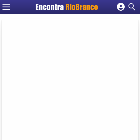
Encontra
RioBranco
Cadastrar empresa
Fazer login
Criar conta