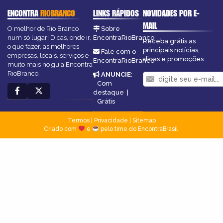
ENCONTRA
RIOBRANCO
LINKS RÁPIDOS
NOVIDADES POR E-
MAIL
O melhor de Rio Branco
Sobre
num só lugar! Dicas, onde ir,
EncontraRioBranco
Receba grátis as
o que fazer, as melhores
principais notícias,
Fale com o
empresas, locais, serviços e
dicas e promoções
EncontraRioBranco
muito mais no guia Encontra
RioBranco.
ANUNCIE
:
Com
destaque
|
Grátis
Termos
|
Privacidade
|
Sitemap
Criado com
e
pelo time do EncontraBrasil