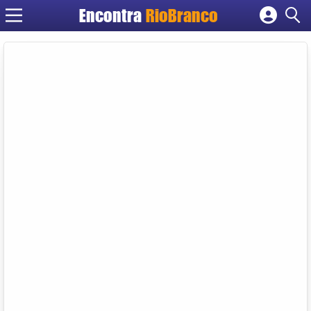
Encontra
RioBranco
Cadastrar empresa
Fazer login
Criar conta