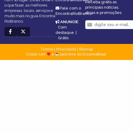
Receba grátis as
o que fazer, as melhores
principais notícias,
Fale com o
empresas, locais, serviços e
dicas e promoções
EncontraRioBranco
muito mais no guia Encontra
RioBranco.
ANUNCIE
:
Com
destaque
|
Grátis
Termos
|
Privacidade
|
Sitemap
Criado com
e
pelo time do EncontraBrasil