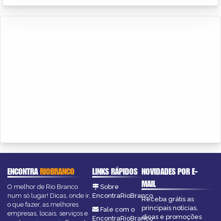
ENCONTRA
RIOBRANCO
LINKS RÁPIDOS
NOVIDADES POR E-
MAIL
O melhor de Rio Branco
Sobre
num só lugar! Dicas, onde ir,
EncontraRioBranco
Receba grátis as
o que fazer, as melhores
principais notícias,
Fale com o
empresas, locais, serviços e
dicas e promoções
EncontraRioBranco