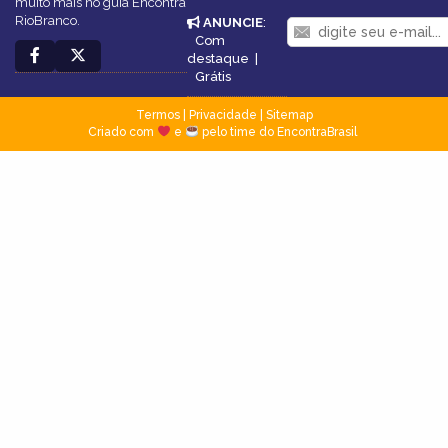
muito mais no guia Encontra
RioBranco.
ANUNCIE
:
Com
destaque
|
Grátis
Termos
|
Privacidade
|
Sitemap
Criado com
e
pelo time do EncontraBrasil