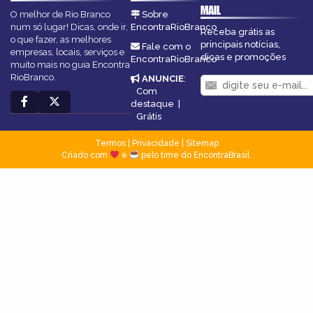
MAIL
O melhor de Rio Branco
Sobre
num só lugar! Dicas, onde ir,
EncontraRioBranco
Receba grátis as
o que fazer, as melhores
principais notícias,
Fale com o
empresas, locais, serviços e
dicas e promoções
EncontraRioBranco
muito mais no guia Encontra
RioBranco.
ANUNCIE
:
Com
destaque
|
Grátis
Termos
|
Privacidade
|
Sitemap
Criado com
e
pelo time do EncontraBrasil