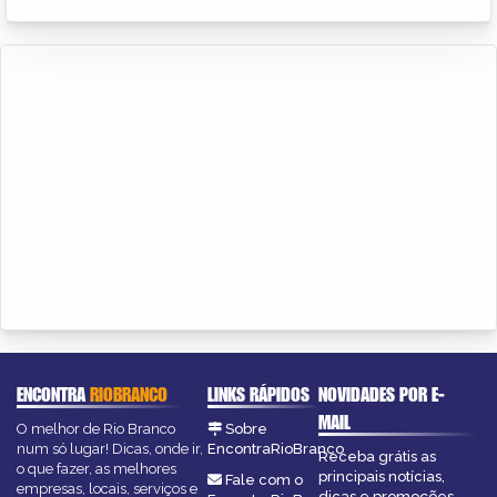
ENCONTRA
RIOBRANCO
LINKS RÁPIDOS
NOVIDADES POR E-
MAIL
O melhor de Rio Branco
Sobre
num só lugar! Dicas, onde ir,
EncontraRioBranco
Receba grátis as
o que fazer, as melhores
principais notícias,
Fale com o
empresas, locais, serviços e
dicas e promoções