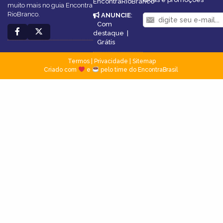
EncontraRioBranco
muito mais no guia Encontra
RioBranco.
ANUNCIE
:
Com
destaque
|
Grátis
Termos
|
Privacidade
|
Sitemap
Criado com
e
pelo time do EncontraBrasil