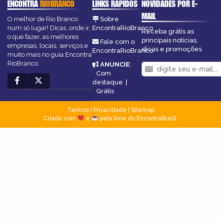
ENCONTRA
RIOBRANCO
LINKS RÁPIDOS
NOVIDADES POR E-
MAIL
O melhor de Rio Branco
Sobre
num só lugar! Dicas, onde ir,
EncontraRioBranco
Receba grátis as
o que fazer, as melhores
principais notícias,
Fale com o
empresas, locais, serviços e
dicas e promoções
EncontraRioBranco
muito mais no guia Encontra
RioBranco.
ANUNCIE
:
Com
destaque
|
Grátis
Termos
|
Privacidade
|
Sitemap
Criado com
e
pelo time do EncontraBrasil