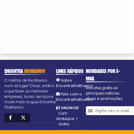
ENCONTRA
RIOBRANCO
LINKS RÁPIDOS
NOVIDADES POR E-
MAIL
O melhor de Rio Branco
Sobre
num só lugar! Dicas, onde ir,
EncontraRioBranco
Receba grátis as
o que fazer, as melhores
principais notícias,
Fale com o
empresas, locais, serviços e
dicas e promoções
EncontraRioBranco
muito mais no guia Encontra
RioBranco.
ANUNCIE
:
Com
destaque
|
Grátis