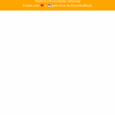
Termos
|
Privacidade
|
Sitemap
Criado com
e
pelo time do EncontraBrasil