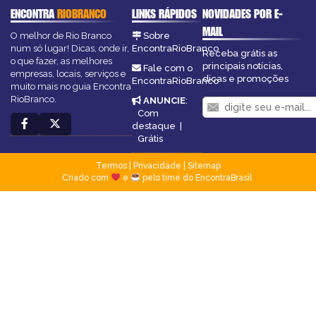
ENCONTRA
RIOBRANCO
LINKS RÁPIDOS
NOVIDADES POR E-
MAIL
O melhor de Rio Branco
Sobre
num só lugar! Dicas, onde ir,
EncontraRioBranco
Receba grátis as
o que fazer, as melhores
principais notícias,
Fale com o
empresas, locais, serviços e
dicas e promoções
EncontraRioBranco
muito mais no guia Encontra
RioBranco.
ANUNCIE
:
Com
destaque
|
Grátis
Termos
|
Privacidade
|
Sitemap
Criado com
e
pelo time do EncontraBrasil