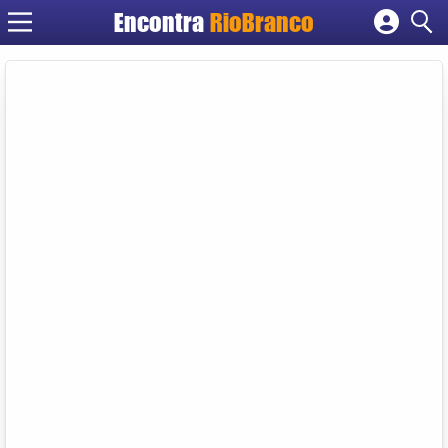
Encontra
RioBranco
Cadastrar empresa
Fazer login
Criar conta