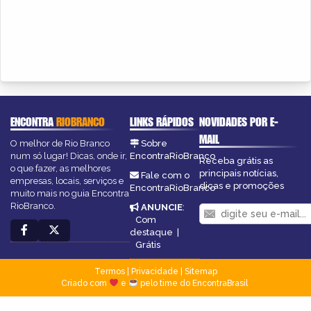
ENCONTRA
RIOBRANCO
LINKS RÁPIDOS
NOVIDADES POR E-
MAIL
O melhor de Rio Branco
Sobre
num só lugar! Dicas, onde ir,
EncontraRioBranco
Receba grátis as
o que fazer, as melhores
principais notícias,
Fale com o
empresas, locais, serviços e
dicas e promoções
EncontraRioBranco
muito mais no guia Encontra
RioBranco.
ANUNCIE
:
Com
destaque
|
Grátis
Termos
|
Privacidade
|
Sitemap
Criado com
e
pelo time do EncontraBrasil