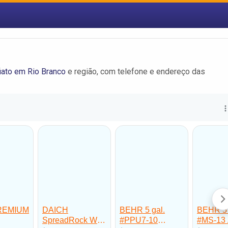
fiato em Rio Branco
e região, com telefone e endereço das