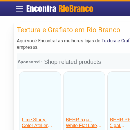
Encontra
RioBranco
Textura e Grafiato em Rio Branco
Aqui você Encontra! as melhores lojas de
Textura e Gra
empresas.