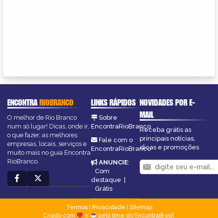
ENCONTRA
RIOBRANCO
LINKS RÁPIDOS
NOVIDADES POR E-
MAIL
O melhor de Rio Branco
Sobre
num só lugar! Dicas, onde ir,
EncontraRioBranco
Receba grátis as
o que fazer, as melhores
principais notícias,
Fale com o
empresas, locais, serviços e
dicas e promoções
EncontraRioBranco
muito mais no guia Encontra
RioBranco.
ANUNCIE
:
Com
destaque
|
Grátis
Termos
|
Privacidade
|
Sitemap
Criado com
e
pelo time do EncontraBrasil