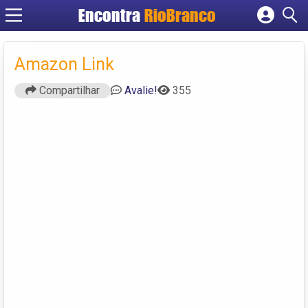
Encontra
RioBranco
Cadastrar empresa
Fazer login
Amazon Link
Criar conta
Compartilhar
Avalie!
355