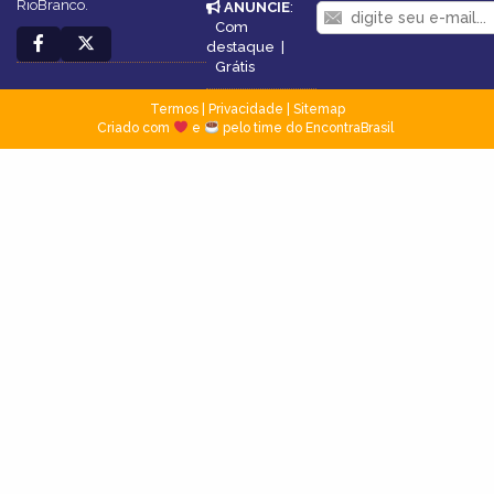
RioBranco.
ANUNCIE
:
Com
destaque
|
Grátis
Termos
|
Privacidade
|
Sitemap
Criado com
e
pelo time do EncontraBrasil