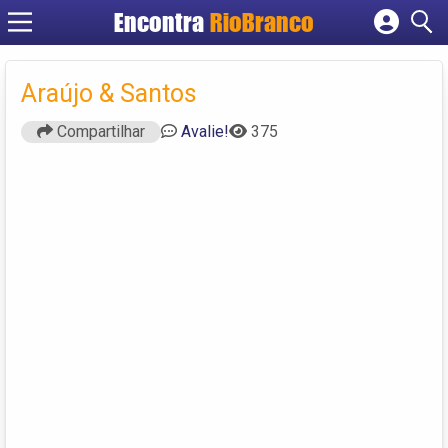
Encontra
RioBranco
Cadastrar empresa
Fazer login
Araújo & Santos
Criar conta
Compartilhar
Avalie!
375