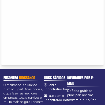
ENCONTRA
RIOBRANCO
LINKS RÁPIDOS
NOVIDADES POR E-
MAIL
O melhor de Rio Branco
Sobre
num só lugar! Dicas, onde ir,
EncontraRioBranco
Receba grátis as
o que fazer, as melhores
principais notícias,
Fale com o
empresas, locais, serviços e
dicas e promoções
EncontraRioBranco
muito mais no guia Encontra