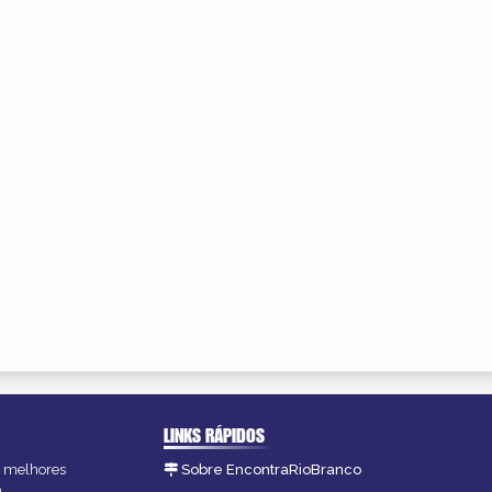
LINKS RÁPIDOS
as melhores
Sobre EncontraRioBranco
.