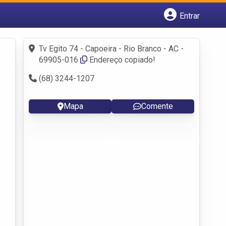
Entrar
Cadastrar empresa
Fazer login
Tv Egito 74 - Capoeira - Rio Branco - AC -
Criar conta
69905-016
Endereço copiado!
(68) 3244-1207
Mapa
Comente