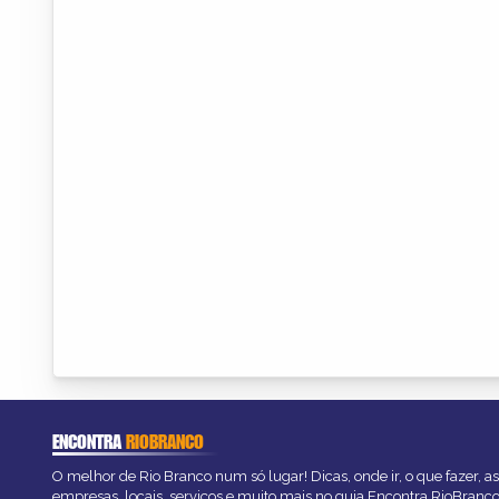
ENCONTRA
RIOBRANCO
O melhor de Rio Branco num só lugar! Dicas, onde ir, o que fazer, 
empresas, locais, serviços e muito mais no guia Encontra RioBranco