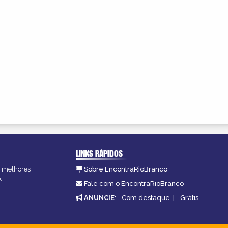
LINKS RÁPIDOS
as melhores
Sobre EncontraRioBranco
.
Fale com o EncontraRioBranco
ANUNCIE
:
Com destaque
|
Grátis