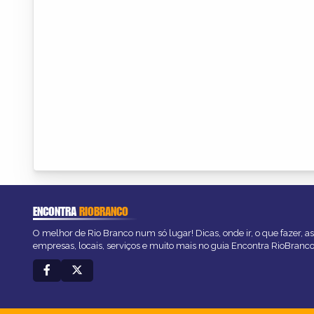
ENCONTRA
RIOBRANCO
O melhor de Rio Branco num só lugar! Dicas, onde ir, o que fazer, 
empresas, locais, serviços e muito mais no guia Encontra RioBranco