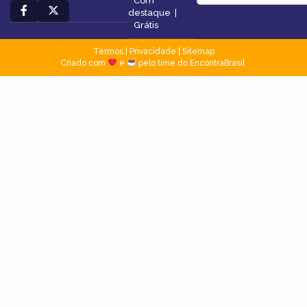
Com
destaque
|
Grátis
Termos
|
Privacidade
|
Sitemap
Criado com
e
pelo time do EncontraBrasil