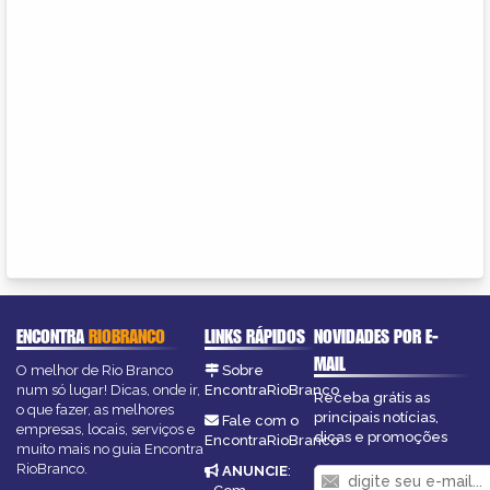
ENCONTRA
RIOBRANCO
LINKS RÁPIDOS
NOVIDADES POR E-
MAIL
O melhor de Rio Branco
Sobre
num só lugar! Dicas, onde ir,
EncontraRioBranco
Receba grátis as
o que fazer, as melhores
principais notícias,
Fale com o
empresas, locais, serviços e
dicas e promoções
EncontraRioBranco
muito mais no guia Encontra
RioBranco.
ANUNCIE
: