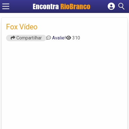
Encontra
RioBranco
Cadastrar empresa
Fazer login
Fox Vídeo
Criar conta
Compartilhar
Avalie!
310