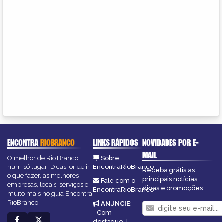
ENCONTRA
RIOBRANCO
LINKS RÁPIDOS
NOVIDADES POR E-
MAIL
O melhor de Rio Branco
Sobre
num só lugar! Dicas, onde ir,
EncontraRioBranco
Receba grátis as
o que fazer, as melhores
principais notícias,
Fale com o
empresas, locais, serviços e
dicas e promoções
EncontraRioBranco
muito mais no guia Encontra
RioBranco.
ANUNCIE
:
Com
destaque
|