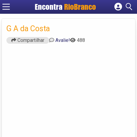
Encontra
RioBranco
Cadastrar empresa
Fazer login
G A da Costa
Criar conta
Compartilhar
Avalie!
488