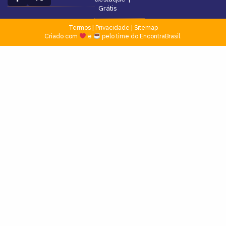
Grátis
Termos
|
Privacidade
|
Sitemap
Criado com
e
pelo time do EncontraBrasil