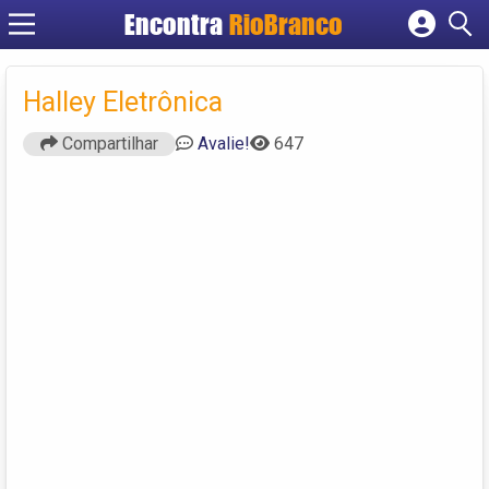
Encontra
RioBranco
Cadastrar empresa
Fazer login
Halley Eletrônica
Criar conta
Compartilhar
Avalie!
647