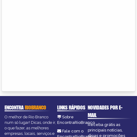
ENCONTRA
RIOBRANCO
LINKS RÁPIDOS
NOVIDADES POR E-
MAIL
O melhor de Rio Branco
Sobre
num só lugar! Dicas, onde ir,
EncontraRioBranco
Receba grátis as
o que fazer, as melhores
principais notícias,
Fale com o
empresas, locais, serviços e
dicas e promoções
EncontraRioBranco