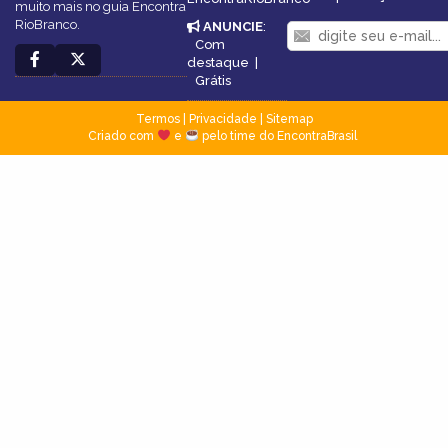
muito mais no guia Encontra
RioBranco.
ANUNCIE
:
Com
destaque
|
Grátis
Termos
|
Privacidade
|
Sitemap
Criado com
e
pelo time do EncontraBrasil