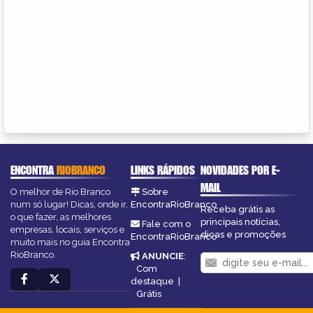
ENCONTRA
RIOBRANCO
LINKS RÁPIDOS
NOVIDADES POR E-
MAIL
O melhor de Rio Branco
Sobre
num só lugar! Dicas, onde ir,
EncontraRioBranco
Receba grátis as
o que fazer, as melhores
principais notícias,
Fale com o
empresas, locais, serviços e
dicas e promoções
EncontraRioBranco
muito mais no guia Encontra
RioBranco.
ANUNCIE
:
Com
destaque
|
Grátis