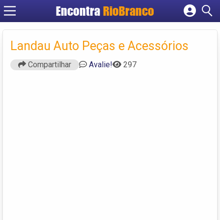
Encontra
RioBranco
Cadastrar empresa
Fazer login
Landau Auto Peças e Acessórios
Criar conta
Compartilhar
Avalie!
297