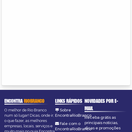
ENCONTRA
RIOBRANCO
LINKS RÁPIDOS
NOVIDADES POR E-
MAIL
O melhor de Rio Branco
Sobre
num só lugar! Dicas, onde ir,
EncontraRioBranco
Receba grátis as
o que fazer, as melhores
principais notícias,
Fale com o
empresas, locais, serviços e
dicas e promoções
EncontraRioBranco
muito mais no guia Encontra