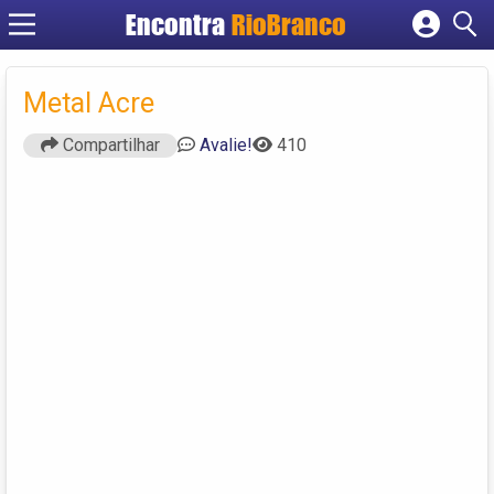
Encontra
RioBranco
Cadastrar empresa
Fazer login
Metal Acre
Criar conta
Compartilhar
Avalie!
410