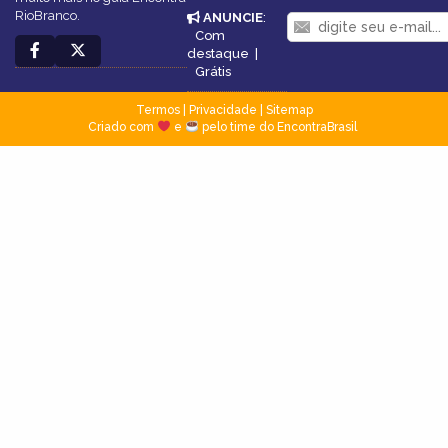
RioBranco.
ANUNCIE
:
Com
destaque
|
Grátis
Termos
|
Privacidade
|
Sitemap
Criado com
e
pelo time do EncontraBrasil