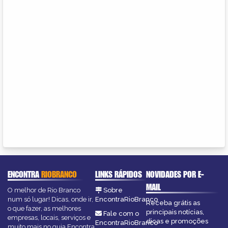
ENCONTRA
RIOBRANCO
LINKS RÁPIDOS
NOVIDADES POR E-
MAIL
O melhor de Rio Branco
Sobre
num só lugar! Dicas, onde ir,
EncontraRioBranco
Receba grátis as
o que fazer, as melhores
principais notícias,
Fale com o
empresas, locais, serviços e
dicas e promoções
EncontraRioBranco
muito mais no guia Encontra