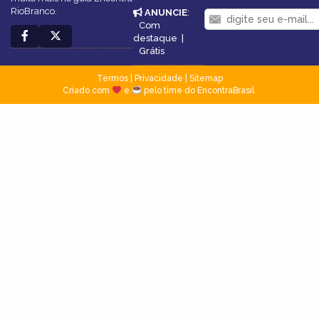
RioBranco.
ANUNCIE
:
Com
destaque
|
Grátis
Termos
|
Privacidade
|
Sitemap
Criado com
e
pelo time do EncontraBrasil