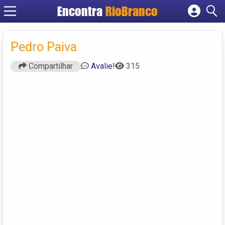
Encontra
RioBranco
Cadastrar empresa
Fazer login
Pedro Paiva
Criar conta
Compartilhar
Avalie!
315