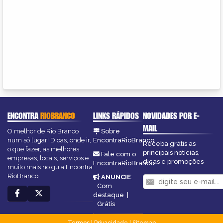
ENCONTRA
RIOBRANCO
LINKS RÁPIDOS
NOVIDADES POR E-
MAIL
O melhor de Rio Branco
Sobre
num só lugar! Dicas, onde ir,
EncontraRioBranco
Receba grátis as
o que fazer, as melhores
principais notícias,
Fale com o
empresas, locais, serviços e
dicas e promoções
EncontraRioBranco
muito mais no guia Encontra
RioBranco.
ANUNCIE
:
Com
destaque
|
Grátis
Termos
|
Privacidade
|
Sitemap