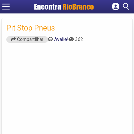
Encontra
RioBranco
Cadastrar empresa
Fazer login
Pit Stop Pneus
Criar conta
Compartilhar
Avalie!
362