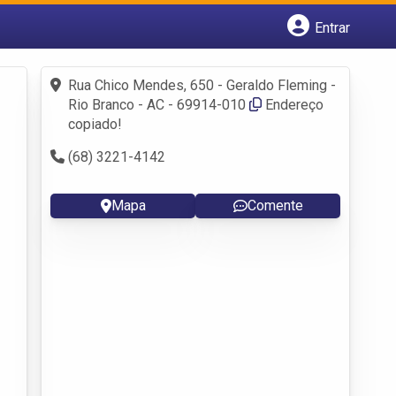
Entrar
Cadastrar empresa
Fazer login
Rua Chico Mendes, 650 - Geraldo Fleming -
Criar conta
Rio Branco - AC - 69914-010
Endereço
copiado!
(68) 3221-4142
Mapa
Comente