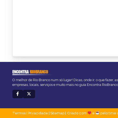
ENCONTRA
RIOBRANCO
O melhor de Rio Branco num só lugar! Dicas, onde ir, o que fazer, 
empresas, locais, serviços e muito mais no guia Encontra RioBranco
Termos
|
Privacidade
|
Sitemap
Criado com
e
pelo time 