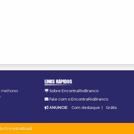
LINKS RÁPIDOS
as melhores
Sobre EncontraRioBranco
.
Fale com o EncontraRioBranco
ANUNCIE
:
Com destaque
|
Grátis
do EncontraBrasil