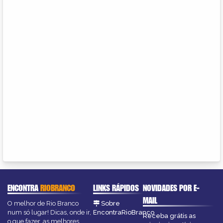
ENCONTRA
RIOBRANCO
LINKS RÁPIDOS
NOVIDADES POR E-
MAIL
O melhor de Rio Branco
Sobre
num só lugar! Dicas, onde ir,
EncontraRioBranco
Receba grátis as
o que fazer, as melhores