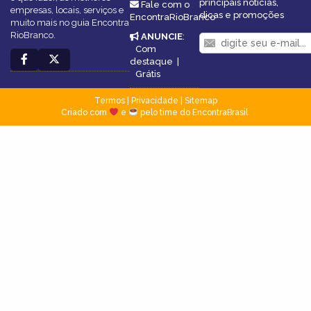
principais notícias,
Fale com o
empresas, locais, serviços e
dicas e promoções
EncontraRioBranco
muito mais no guia Encontra
RioBranco.
ANUNCIE
:
Com
destaque
|
Grátis
Termos
|
Privacidade
|
Sitemap
Criado com
e
pelo time do EncontraBrasil