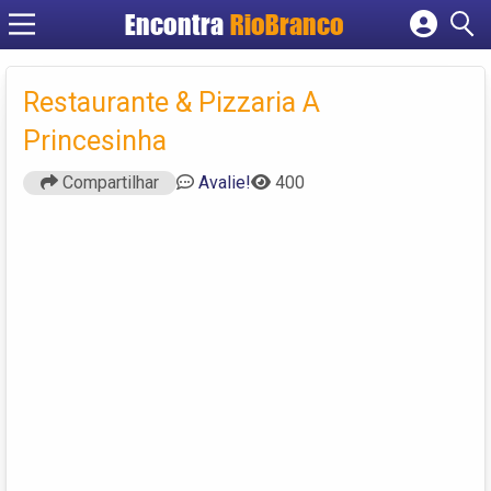
Encontra
RioBranco
Cadastrar empresa
Fazer login
Restaurante & Pizzaria A
Criar conta
Princesinha
Compartilhar
Avalie!
400