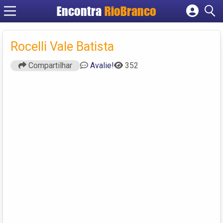
Encontra
RioBranco
Cadastrar empresa
Fazer login
Rocelli Vale Batista
Criar conta
Compartilhar
Avalie!
352