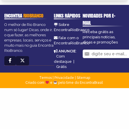
ENCONTRA
RIOBRANCO
LINKS RÁPIDOS
NOVIDADES POR E-
MAIL
O melhor de Rio Branco
Sobre
num só lugar! Dicas, onde ir,
EncontraRioBranco
Receba grátis as
o que fazer, as melhores
principais notícias,
Fale com o
empresas, locais, serviços e
dicas e promoções
EncontraRioBranco
muito mais no guia Encontra
RioBranco.
ANUNCIE
:
Com
destaque
|
Grátis
Termos
|
Privacidade
|
Sitemap
Criado com
e
pelo time do EncontraBrasil