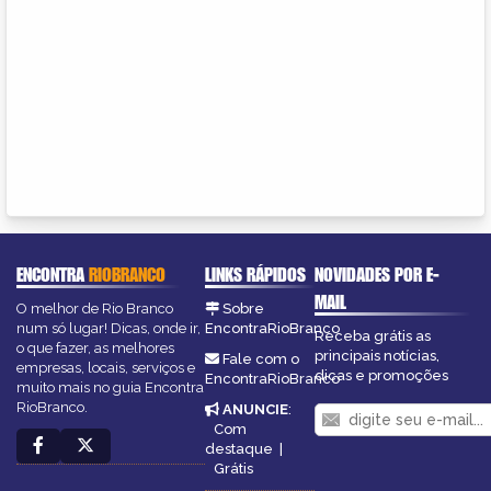
ENCONTRA
RIOBRANCO
LINKS RÁPIDOS
NOVIDADES POR E-
MAIL
O melhor de Rio Branco
Sobre
num só lugar! Dicas, onde ir,
EncontraRioBranco
Receba grátis as
o que fazer, as melhores
principais notícias,
Fale com o
empresas, locais, serviços e
dicas e promoções
EncontraRioBranco
muito mais no guia Encontra
RioBranco.
ANUNCIE
:
Com
destaque
|
Grátis