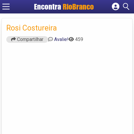
Encontra
RioBranco
Cadastrar empresa
Fazer login
Rosi Costureira
Criar conta
Compartilhar
Avalie!
459