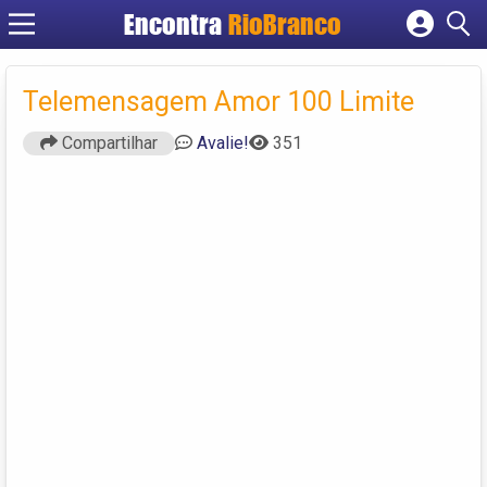
Encontra
RioBranco
Cadastrar empresa
Fazer login
Telemensagem Amor 100 Limite
Criar conta
Compartilhar
Avalie!
351