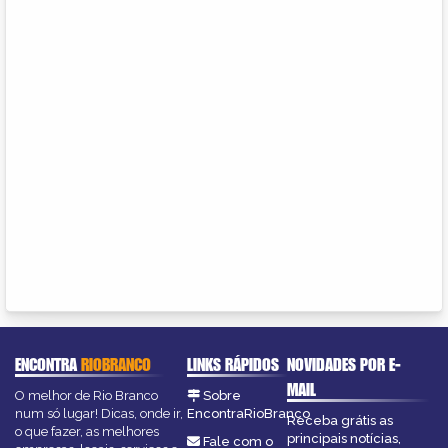
ENCONTRA
RIOBRANCO
LINKS RÁPIDOS
NOVIDADES POR E-
MAIL
O melhor de Rio Branco
Sobre
num só lugar! Dicas, onde ir,
EncontraRioBranco
Receba grátis as
o que fazer, as melhores
principais notícias,
Fale com o