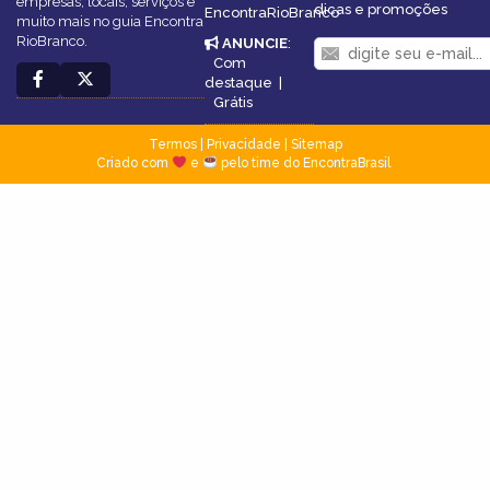
empresas, locais, serviços e
dicas e promoções
EncontraRioBranco
muito mais no guia Encontra
RioBranco.
ANUNCIE
:
Com
destaque
|
Grátis
Termos
|
Privacidade
|
Sitemap
Criado com
e
pelo time do EncontraBrasil