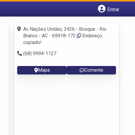
Entrar
Cadastrar empresa
Fazer login
Av Nações Unidas, 3426 - Bosque - Rio
Criar conta
Branco - AC - 69918-172
Endereço
copiado!
(68) 9994-1127
Mapa
Comente