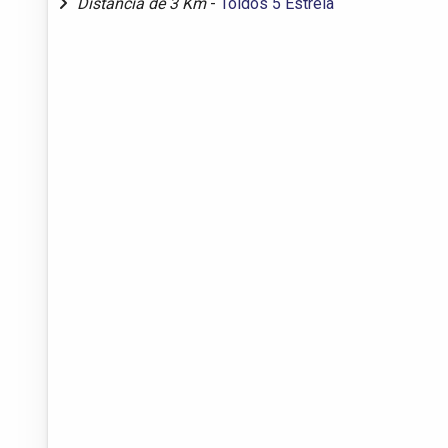
Distância de 3 Km
-
Toldos 5 Estrela