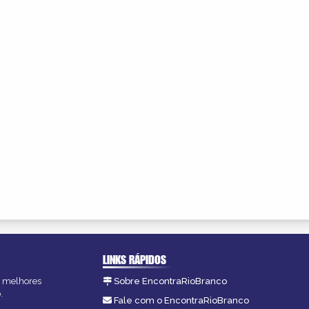
LINKS RÁPIDOS
as melhores
Sobre EncontraRioBranco
.
Fale com o EncontraRioBranco