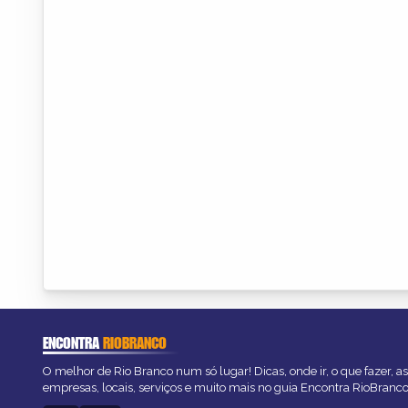
ENCONTRA
RIOBRANCO
O melhor de Rio Branco num só lugar! Dicas, onde ir, o que fazer, 
empresas, locais, serviços e muito mais no guia Encontra RioBranco