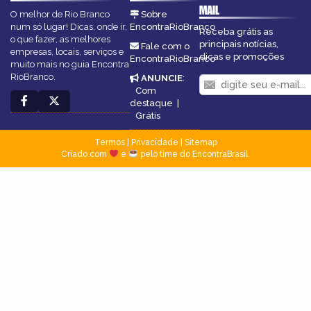
MAIL
O melhor de Rio Branco
Sobre
num só lugar! Dicas, onde ir,
EncontraRioBranco
Receba grátis as
o que fazer, as melhores
principais notícias,
Fale com o
empresas, locais, serviços e
dicas e promoções
EncontraRioBranco
muito mais no guia Encontra
RioBranco.
ANUNCIE
:
Com
destaque
|
Grátis
Termos
|
Privacidade
|
Sitemap
Criado com
e
pelo time do EncontraBrasil