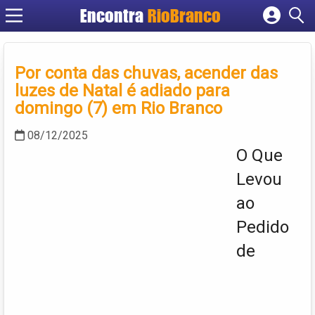
Encontra
RioBranco
Cadastrar empresa
Fazer login
Por conta das chuvas, acender das
Criar conta
luzes de Natal é adiado para
domingo (7) em Rio Branco
08/12/2025
O Que
Levou
ao
Pedido
de