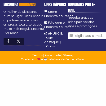
ENCONTRA
RIOBRANCO
LINKS RÁPIDOS
NOVIDADES POR E-
MAIL
O melhor de Rio Branco
Sobre
num só lugar! Dicas, onde ir,
EncontraRioBranco
Receba grátis as
o que fazer, as melhores
principais notícias,
Fale com o
empresas, locais, serviços e
dicas e promoções
EncontraRioBranco
muito mais no guia Encontra
RioBranco.
ANUNCIE
:
Com
destaque
|
Grátis
Termos
|
Privacidade
|
Sitemap
Criado com
e
pelo time do EncontraBrasil