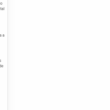
do
tal
a a
s
de