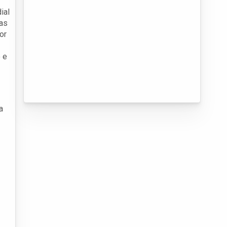
ial
cas
or
 e
a