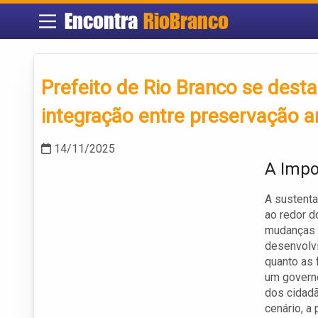
Encontra
RioBranco
Prefeito de Rio Branco se des
integração entre preservação a
14/11/2025
A Impo
A sustenta
ao redor 
mudanças c
desenvolv
quanto as 
um governo
dos cidadã
cenário, a 