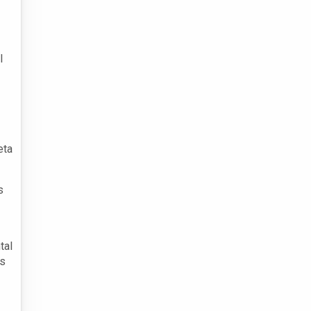
l
eta
s
tal
as