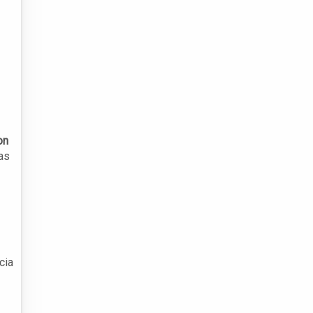
on
as
cia