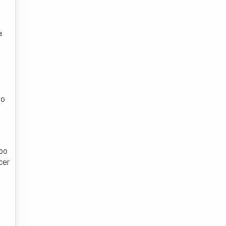
a
 o
mpo
cer