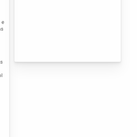
 e
as
es
ol