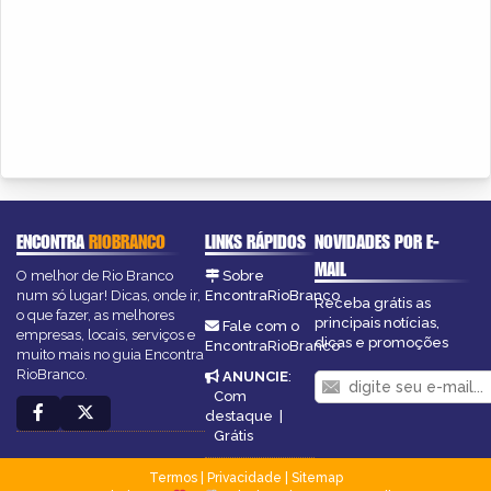
ENCONTRA
RIOBRANCO
LINKS RÁPIDOS
NOVIDADES POR E-
MAIL
O melhor de Rio Branco
Sobre
num só lugar! Dicas, onde ir,
EncontraRioBranco
Receba grátis as
o que fazer, as melhores
principais notícias,
Fale com o
empresas, locais, serviços e
dicas e promoções
EncontraRioBranco
muito mais no guia Encontra
RioBranco.
ANUNCIE
:
Com
destaque
|
Grátis
Termos
|
Privacidade
|
Sitemap