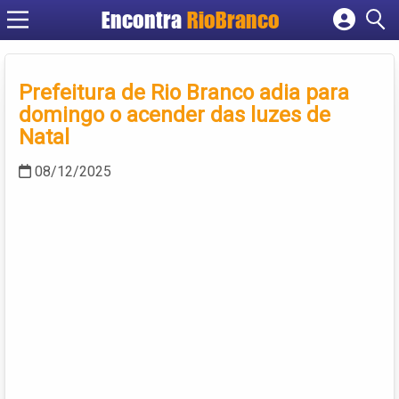
Encontra
RioBranco
Cadastrar empresa
Fazer login
Prefeitura de Rio Branco adia para
Criar conta
domingo o acender das luzes de
Natal
08/12/2025