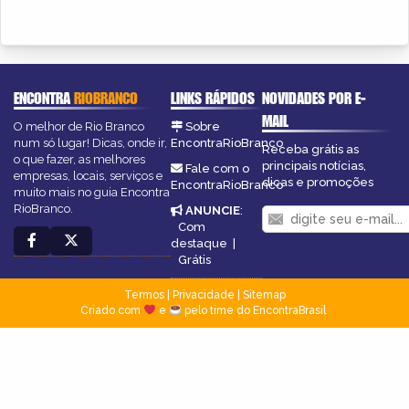
ENCONTRA
RIOBRANCO
LINKS RÁPIDOS
NOVIDADES POR E-
MAIL
O melhor de Rio Branco
Sobre
num só lugar! Dicas, onde ir,
EncontraRioBranco
Receba grátis as
o que fazer, as melhores
principais notícias,
Fale com o
empresas, locais, serviços e
dicas e promoções
EncontraRioBranco
muito mais no guia Encontra
RioBranco.
ANUNCIE
:
Com
destaque
|
Grátis
Termos
|
Privacidade
|
Sitemap
Criado com
e
pelo time do EncontraBrasil