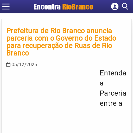
Encontra
RioBranco
Cadastrar empresa
Fazer login
Prefeitura de Rio Branco anuncia
Criar conta
parceria com o Governo do Estado
para recuperação de Ruas de Rio
Branco
05/12/2025
Entenda
a
Parceria
entre a