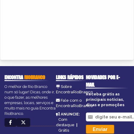
ENCONTRA
RIOBRANCO
LINKS RÁPIDOS
NOVIDADES POR E-
MAIL
O melhor de Rio Branco
Sobre
num só lugar! Dicas, onde ir,
EncontraRioBranco
Receba grátis as
o que fazer, as melhores
principais notícias,
Fale com o
empresas, locais, serviços e
dicas e promoções
EncontraRioBranco
muito mais no guia Encontra
RioBranco.
ANUNCIE
:
Com
destaque
|
Grátis