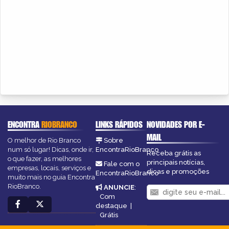
ENCONTRA
RIOBRANCO
LINKS RÁPIDOS
NOVIDADES POR E-
MAIL
O melhor de Rio Branco
Sobre
num só lugar! Dicas, onde ir,
EncontraRioBranco
Receba grátis as
o que fazer, as melhores
principais notícias,
Fale com o
empresas, locais, serviços e
dicas e promoções
EncontraRioBranco
muito mais no guia Encontra
RioBranco.
ANUNCIE
:
Com
destaque
|
Grátis