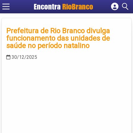
Encontra
RioBranco
Cadastrar empresa
Fazer login
Prefeitura de Rio Branco divulga
Criar conta
funcionamento das unidades de
saúde no período natalino
30/12/2025