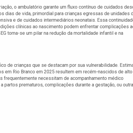
iação, o ambulatório garante um fluxo contínuo de cuidados de
os dias de vida, primordial para crianças egressas de unidades 
tensiva e de cuidados intermediários neonatais. Essa continuidad
ndições clínicas ao nascimento podem enfrentar complicações a
 torna-se um pilar na redução da mortalidade infantil e na
co de crianças que se destacam por sua vulnerabilidade. Estim
os em Rio Branco em 2025 resultem em recém-nascidos de alto
ebês frequentemente necessitam de acompanhamento médico
 a partos prematuros, complicações durante a gestação, ou outr