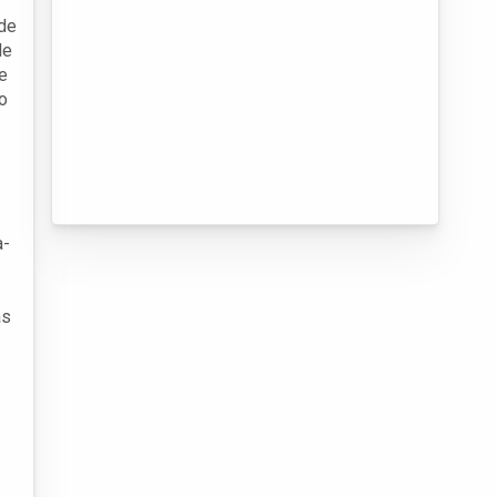
sde
de
e
o
a-
as