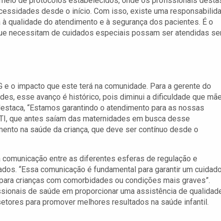
 meio de protocolos estabelecidos, onde os profissionais desta
cessidades desde o início. Com isso, existe uma responsabilid
 à qualidade do atendimento e à segurança dos pacientes. É o
 que necessitam de cuidados especiais possam ser atendidas s
G e o impacto que este terá na comunidade. Para a gerente do
es, esse avanço é histórico, pois diminui a dificuldade que mã
 destaca, “Estamos garantindo o atendimento para as nossas
 UTI, que antes saíam das maternidades em busca desse
mento na saúde da criança, que deve ser contínuo desde o
 a comunicação entre as diferentes esferas de regulação e
idados. “Essa comunicação é fundamental para garantir um cuidad
e para crianças com comorbidades ou condições mais graves”.
ionais de saúde em proporcionar uma assistência de qualidad
setores para promover melhores resultados na saúde infantil.