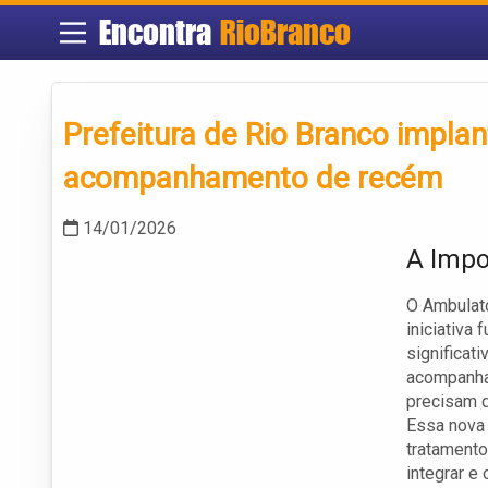
Encontra
RioBranco
Prefeitura de Rio Branco impl
acompanhamento de recém
14/01/2026
A Impo
O Ambulat
iniciativa
significati
acompanham
precisam d
Essa nova 
tratament
integrar e