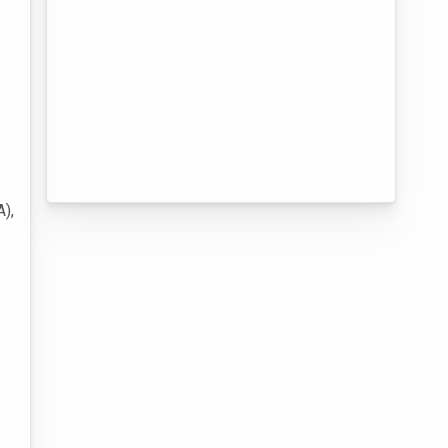
A),
s