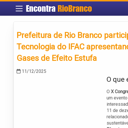
Encontra
RioBranco
Prefeitura de Rio Branco partic
Tecnologia do IFAC apresentand
Gases de Efeito Estufa
11/12/2025
O que 
O
X Congre
um evento 
interessad
11 de deze
relacionad
sustentáve