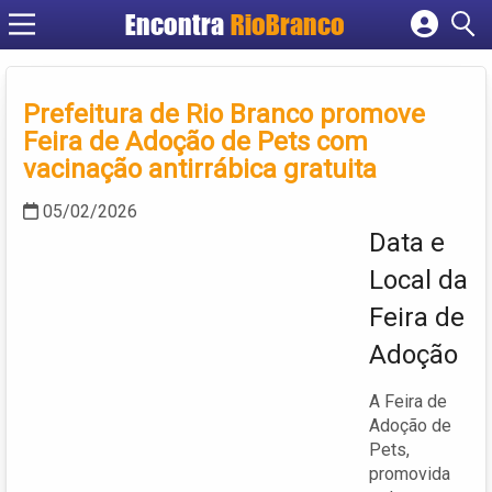
Encontra
RioBranco
Cadastrar empresa
Fazer login
Prefeitura de Rio Branco promove
Criar conta
Feira de Adoção de Pets com
vacinação antirrábica gratuita
05/02/2026
Data e
Local da
Feira de
Adoção
A Feira de
Adoção de
Pets,
promovida