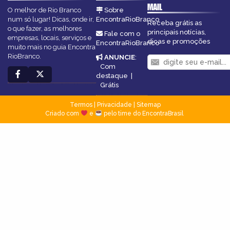
MAIL
O melhor de Rio Branco
Sobre
num só lugar! Dicas, onde ir,
EncontraRioBranco
Receba grátis as
o que fazer, as melhores
principais notícias,
Fale com o
empresas, locais, serviços e
dicas e promoções
EncontraRioBranco
muito mais no guia Encontra
RioBranco.
ANUNCIE
:
Com
destaque
|
Grátis
Termos
|
Privacidade
|
Sitemap
Criado com
e
pelo time do EncontraBrasil