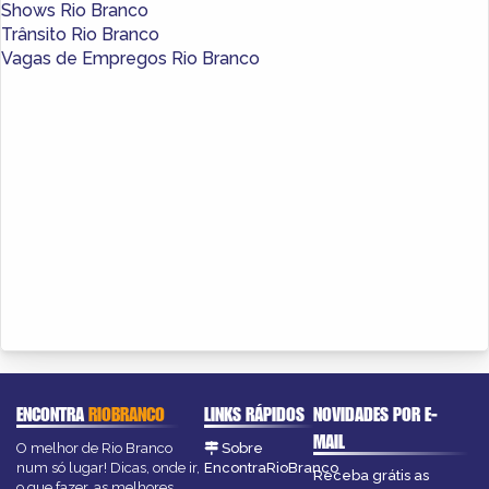
Shows Rio Branco
Trânsito Rio Branco
Vagas de Empregos Rio Branco
ENCONTRA
RIOBRANCO
LINKS RÁPIDOS
NOVIDADES POR E-
MAIL
O melhor de Rio Branco
Sobre
num só lugar! Dicas, onde ir,
EncontraRioBranco
Receba grátis as
o que fazer, as melhores