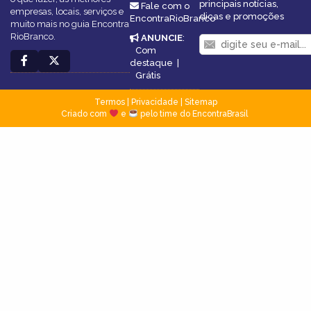
principais notícias,
Fale com o
empresas, locais, serviços e
dicas e promoções
EncontraRioBranco
muito mais no guia Encontra
RioBranco.
ANUNCIE
:
Com
destaque
|
Grátis
Termos
|
Privacidade
|
Sitemap
Criado com
e
pelo time do EncontraBrasil