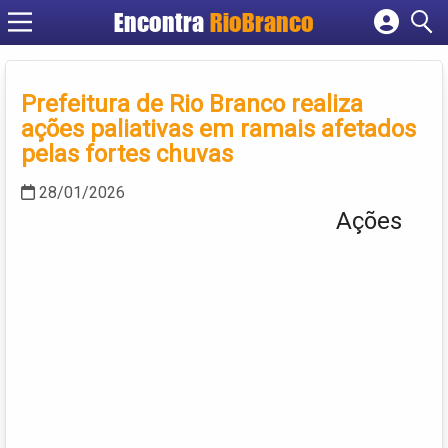
Encontra
RioBranco
Cadastrar empresa
Fazer login
Prefeitura de Rio Branco realiza
Criar conta
ações paliativas em ramais afetados
pelas fortes chuvas
28/01/2026
Ações