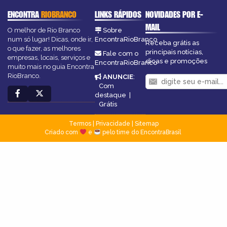
ENCONTRA
RIOBRANCO
LINKS RÁPIDOS
NOVIDADES POR E-
MAIL
O melhor de Rio Branco
Sobre
num só lugar! Dicas, onde ir,
EncontraRioBranco
Receba grátis as
o que fazer, as melhores
principais notícias,
Fale com o
empresas, locais, serviços e
dicas e promoções
EncontraRioBranco
muito mais no guia Encontra
RioBranco.
ANUNCIE
:
Com
destaque
|
Grátis
Termos
|
Privacidade
|
Sitemap
Criado com
e
pelo time do EncontraBrasil