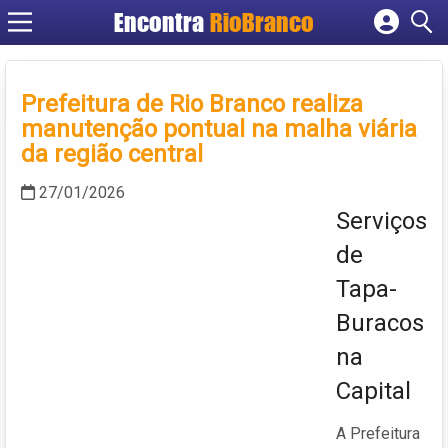
Encontra
RioBranco
Cadastrar empresa
Fazer login
Prefeitura de Rio Branco realiza
Criar conta
manutenção pontual na malha viária
da região central
27/01/2026
Serviços
de
Tapa-
Buracos
na
Capital
A Prefeitura