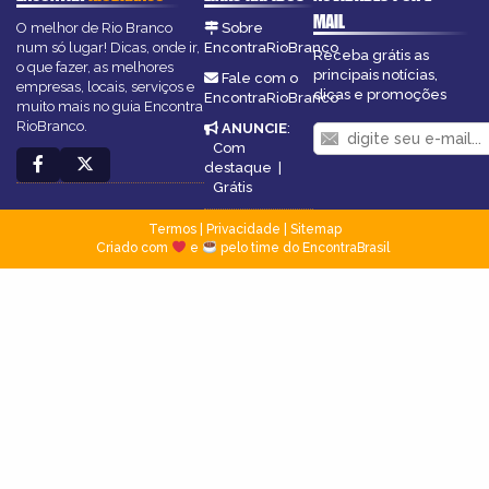
MAIL
O melhor de Rio Branco
Sobre
num só lugar! Dicas, onde ir,
EncontraRioBranco
Receba grátis as
o que fazer, as melhores
principais notícias,
Fale com o
empresas, locais, serviços e
dicas e promoções
EncontraRioBranco
muito mais no guia Encontra
RioBranco.
ANUNCIE
:
Com
destaque
|
Grátis
Termos
|
Privacidade
|
Sitemap
Criado com
e
pelo time do EncontraBrasil