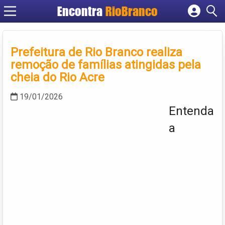
Encontra
RioBranco
Cadastrar empresa
Fazer login
Prefeitura de Rio Branco realiza
Criar conta
remoção de famílias atingidas pela
cheia do Rio Acre
19/01/2026
Entenda
a