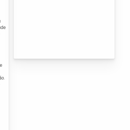
u
úde
s
de
ão.
o