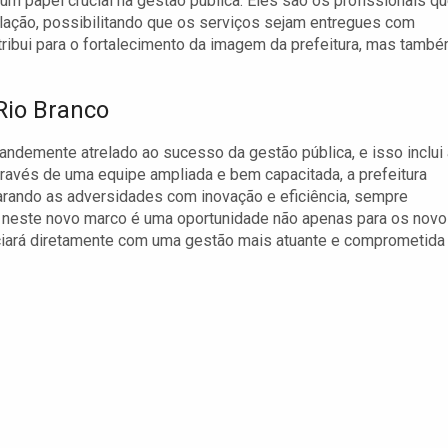
um papel crucial na gestão pública. Eles são os profissionais q
ulação, possibilitando que os serviços sejam entregues com
ntribui para o fortalecimento da imagem da prefeitura, mas tamb
Rio Branco
andemente atrelado ao sucesso da gestão pública, e isso inclui 
través de uma equipe ampliada e bem capacitada, a prefeitura
carando as adversidades com inovação e eficiência, sempre
ira neste novo marco é uma oportunidade não apenas para os nov
ciará diretamente com uma gestão mais atuante e comprometida