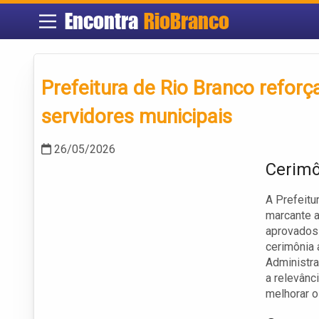
Encontra
RioBranco
Prefeitura de Rio Branco refor
servidores municipais
26/05/2026
Cerimô
A Prefeitu
marcante a
aprovados
cerimônia 
Administra
a relevânc
melhorar o