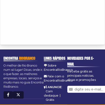
ENCONTRA
RIOBRANCO
LINKS RÁPIDOS
NOVIDADES POR E-
MAIL
O melhor de Rio Branco
Sobre
num só lugar! Dicas, onde ir,
EncontraRioBranco
Receba grátis as
o que fazer, as melhores
principais notícias,
Fale com o
empresas, locais, serviços e
dicas e promoções
EncontraRioBranco
muito mais no guia Encontra
RioBranco.
ANUNCIE
:
Com
destaque
|
Grátis