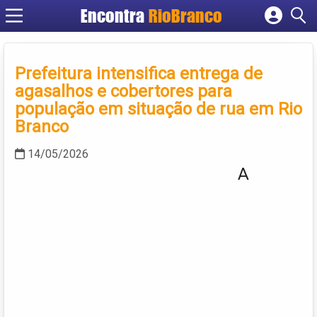
Encontra
RioBranco
Cadastrar empresa
Fazer login
Prefeitura intensifica entrega de
Criar conta
agasalhos e cobertores para
população em situação de rua em Rio
Branco
14/05/2026
A