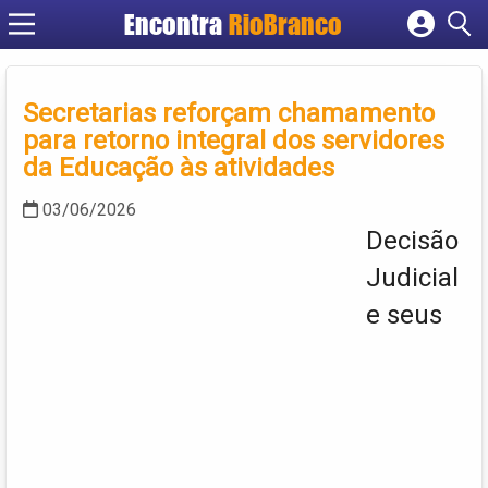
Encontra
RioBranco
Cadastrar empresa
Fazer login
Secretarias reforçam chamamento
Criar conta
para retorno integral dos servidores
da Educação às atividades
03/06/2026
Decisão
Judicial
e seus