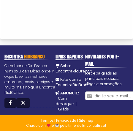
ENCONTRA
RIOBRANCO
LINKS RÁPIDOS
NOVIDADES POR E-
MAIL
O melhor de Rio Branco
Sobre
num só lugar! Dicas, onde ir,
EncontraRioBranco
Receba grátis as
o que fazer, as melhores
principais notícias,
Fale com o
empresas, locais, serviços e
dicas e promoções
EncontraRioBranco
muito mais no guia Encontra
RioBranco.
ANUNCIE
:
Com
destaque
|
Grátis
Termos
|
Privacidade
|
Sitemap
Criado com
e
pelo time do EncontraBrasil