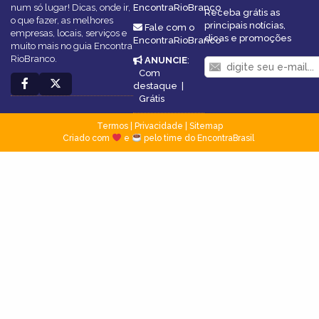
num só lugar! Dicas, onde ir,
EncontraRioBranco
Receba grátis as
o que fazer, as melhores
principais notícias,
Fale com o
empresas, locais, serviços e
dicas e promoções
EncontraRioBranco
muito mais no guia Encontra
RioBranco.
ANUNCIE
:
Com
destaque
|
Grátis
Termos
|
Privacidade
|
Sitemap
Criado com
e
pelo time do EncontraBrasil