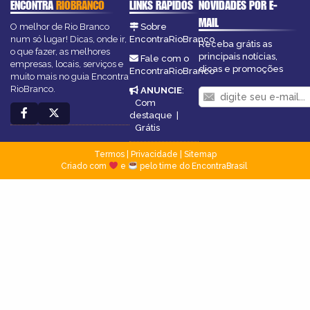
ENCONTRA
RIOBRANCO
LINKS RÁPIDOS
NOVIDADES POR E-
MAIL
O melhor de Rio Branco
Sobre
num só lugar! Dicas, onde ir,
EncontraRioBranco
Receba grátis as
o que fazer, as melhores
principais notícias,
Fale com o
empresas, locais, serviços e
dicas e promoções
EncontraRioBranco
muito mais no guia Encontra
RioBranco.
ANUNCIE
:
Com
destaque
|
Grátis
Termos
|
Privacidade
|
Sitemap
Criado com
e
pelo time do EncontraBrasil