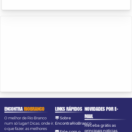
ENCONTRA
RIOBRANCO
LINKS RÁPIDOS
NOVIDADES POR E-
MAIL
O melhor de Rio Branco
Sobre
num só lugar! Dicas, onde ir,
EncontraRioBranco
Receba grátis as
o que fazer, as melhores
principais notícias,
Fale com o