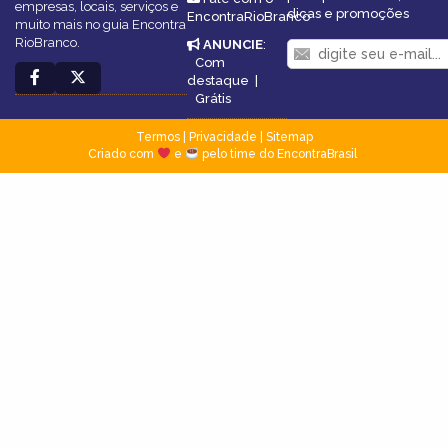
empresas, locais, serviços e
dicas e promoções
EncontraRioBranco
muito mais no guia Encontra
RioBranco.
ANUNCIE
:
Com
destaque
|
Grátis
Termos
|
Privacidade
|
Sitemap
Criado com
e
pelo time do EncontraBrasil