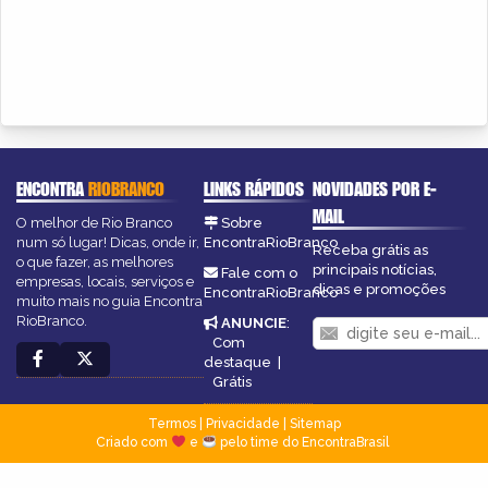
ENCONTRA
RIOBRANCO
LINKS RÁPIDOS
NOVIDADES POR E-
MAIL
O melhor de Rio Branco
Sobre
num só lugar! Dicas, onde ir,
EncontraRioBranco
Receba grátis as
o que fazer, as melhores
principais notícias,
Fale com o
empresas, locais, serviços e
dicas e promoções
EncontraRioBranco
muito mais no guia Encontra
RioBranco.
ANUNCIE
:
Com
destaque
|
Grátis
Termos
|
Privacidade
|
Sitemap
Criado com
e
pelo time do EncontraBrasil